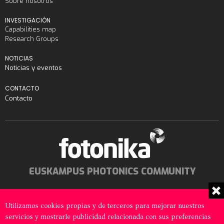
Sobre nosotros
INVESTIGACIÓN
Capabilities map
Research Groups
NOTICIAS
Noticias y eventos
CONTACTO
Contacto
EUSKAMPUS PHOTONICS COMMUNITY
Utilizamos cookies propias y de terceros para mejorar nuestros
servicios y mostrarle publicidad relacionada con sus preferencias
© 2026 Fotonika All rights reserved