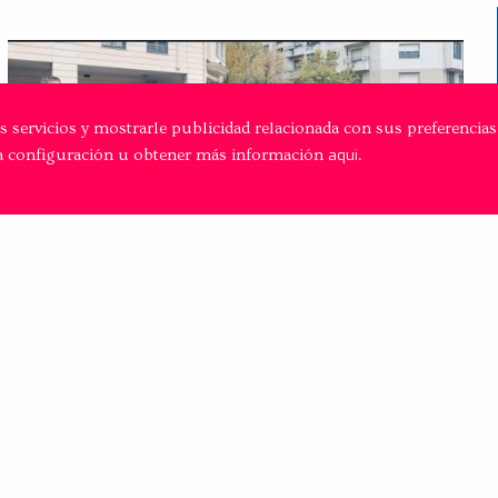
 servicios y mostrarle publicidad relacionada con sus preferencias
a configuración u obtener más información
aqui
.
Las comunidades de fotónica del País
vasco y de Burdeos
Las comunidades de fotónica del País vasco y de Burdeos
definen su nueva hoja de ruta compartida