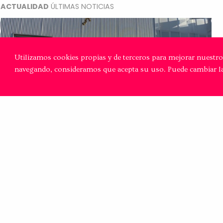
ACTUALIDAD
ÚLTIMAS NOTICIAS
Utilizamos cookies propias y de terceros para mejorar nuestros
navegando, consideramos que acepta su uso. Puede cambiar l
Primera edición del Lab Course de la
comunidad Fotonika de Euskampus
Curso celebrado del 13 al 17 de diciembre en
Bilbao y San Sebastián en colaboración con