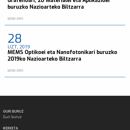
Grafenoari, 2D Materialei eta Aplikazioei
buruzko Nazioarteko Biltzarra
MORE INFO
28
UZT, 2019
MEMS Optikoei eta Nanofotonikari buruzko
2019ko Nazioarteko Biltzarra
MORE INFO
GURI BURUZ
Guri buruz
IKERKETA