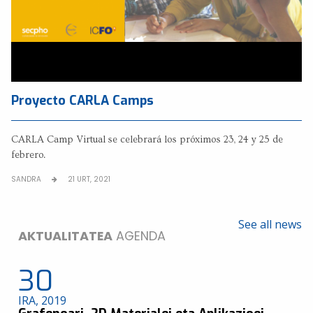
Proyecto CARLA Camps
CARLA Camp Virtual se celebrará los próximos 23, 24 y 25 de
febrero.
SANDRA
21 URT, 2021
See all news
AKTUALITATEA
AGENDA
30
IRA, 2019