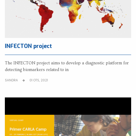
INFECTON project
The INFECTON project aims to develop a diagnostic platform for
detecting biomarkers related to in
SANDRA
01 OTS, 2021