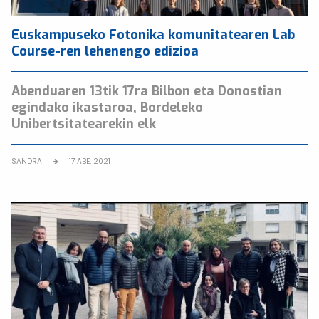
Euskampuseko Fotonika komunitatearen Lab
Course-ren lehenengo edizioa
Abenduaren 13tik 17ra Bilbon eta Donostian
egindako ikastaroa, Bordeleko
Unibertsitatearekin elk
SANDRA
17 ABE, 2021